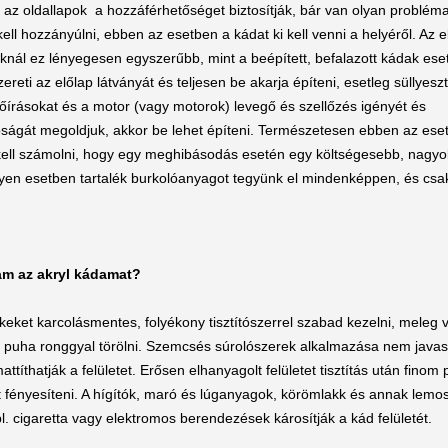
 az oldallapok a hozzáférhetőséget biztosítják, bár van olyan problém
kell hozzányúlni, ebben az esetben a kádat ki kell venni a helyéről. Az e
aknál ez lényegesen egyszerűbb, mint a beépített, befalazott kádak ese
ereti az előlap látványát és teljesen be akarja építeni, esetleg süllyesz
lőírásokat és a motor (vagy motorok) levegő és szellőzés igényét és
óságát megoldjuk, akkor be lehet építeni. Természetesen ebben az ese
kell számolni, hogy egy meghibásodás esetén egy költségesebb, nagyo
Ilyen esetben tartalék burkolóanyagot tegyünk el mindenképpen, és cs
sam az akryl kádamat?
keket karcolásmentes, folyékony tisztítószerrel szabad kezelni, meleg ví
, puha ronggyal törölni. Szemcsés súrolószerek alkalmazása nem javaso
attíthatják a felületet. Erősen elhanyagolt felületet tisztítás után finom 
 fényesíteni. A hígítók, maró és lúganyagok, körömlakk és annak lemos
pl. cigaretta vagy elektromos berendezések károsítják a kád felületét.