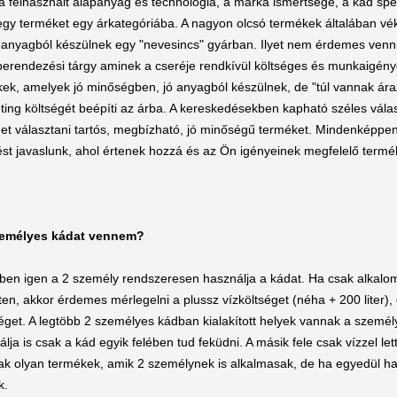
a felhasznált alapanyag és technológia, a márka ismertsége, a kád spe
 egy terméket egy árkategóriába. A nagyon olcsó termékek általában v
anyagból készülnek egy "nevesincs" gyárban. Ilyet nem érdemes venni
berendezési tárgy aminek a cseréje rendkívül költséges és munkaigénye
k, amelyek jó minőségben, jó anyagból készülnek, de "túl vannak áraz
ting költségét beépíti az árba. A kereskedésekben kapható széles vála
et választani tartós, megbízható, jó minőségű terméket. Mindenképpe
st javaslunk, ahol értenek hozzá és az Ön igényeinek megfelelő termé
zemélyes kádat vennem?
ben igen a 2 személy rendszeresen használja a kádat. Ha csak alkal
ten, akkor érdemes mérlegelni a plussz vízköltséget (néha + 200 liter),
éget. A legtöbb 2 személyes kádban kialakított helyek vannak a személ
lja is csak a kád egyik felében tud feküdni. A másik fele csak vízzel le
nak olyan termékek, amik 2 személynek is alkalmasak, de ha egyedül ha
k.