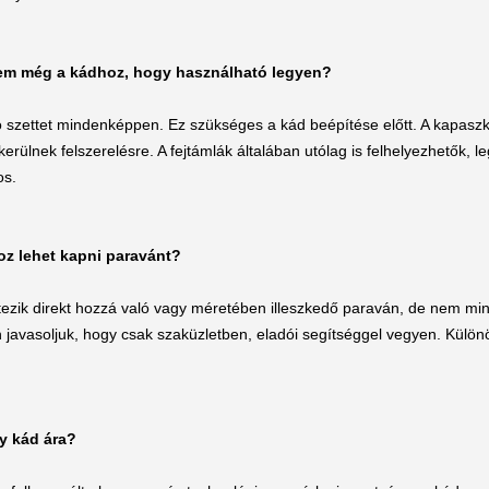
nem még a kádhoz, hogy használható legyen?
yó szettet mindenképpen. Ez szükséges a kád beépítése előtt. A kapasz
kerülnek felszerelésre. A fejtámlák általában utólag is felhelyezhetők, l
os.
z lehet kapni paravánt?
tezik direkt hozzá való vagy méretében illeszkedő paraván, de nem mi
javasoljuk, hogy csak szaküzletben, eladói segítséggel vegyen. Külön
y kád ára?