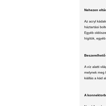
Nehezen eltáv
Az acryl kádak 
háztartási bol
Egyéb oldószer
hígítók, egyé
Beszerelhető
A víz alatti v
melynek meg ke
kiállás a kád a
A konnektorb