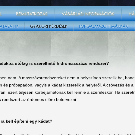
L
BEMUTATKOZÁS
VÁSÁRLÁSI INFORMÁCIÓK
HÁ
ATÁSAINK
GYAKORI KÉRDÉSEK
FORGALMAZOTT MÁRKÁK
kádakba utólag is szerelhető hidromasszázs rendszer?
tben nem. A masszázsrendszereket nem a helyszínen szerelik be, han
és próbapadon, vagyis a kádat kiszerelik a helyéről. A csövezés és a
van, ezért teljesen körbejárhatónak kell lennie a szereléskor. Ha szeret
 rendszert az érdemes előre betervezni.
a kell építeni egy kádat?