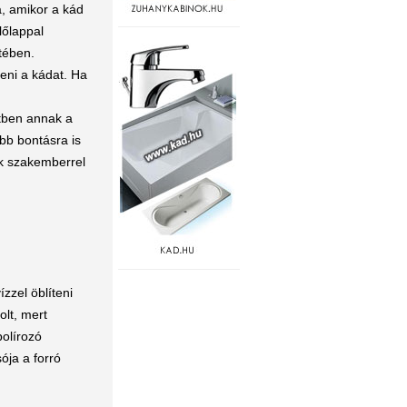
a, amikor a kád
lőlappal
tében.
teni a kádat. Ha
tben annak a
bb bontásra is
ak szakemberrel
zzel öblíteni
lt, mert
polírozó
ója a forró