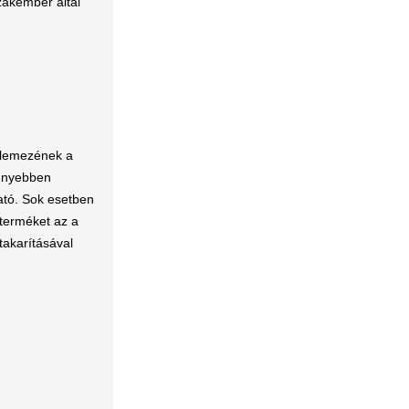
zakember által
klemezének a
önnyebben
ató. Sok esetben
 terméket az a
takarításával