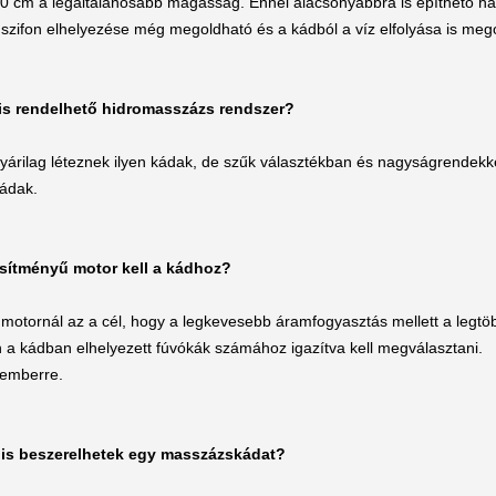
0 cm a legáltalánosabb magasság. Ennél alacsonyabbra is építhető ha 
 szifon elhelyezése még megoldható és a kádból a víz elfolyása is mego
s rendelhető hidromasszázs rendszer?
yárilag léteznek ilyen kádak, de szűk választékban és nagyságrendekk
kádak.
esítményű motor kell a kádhoz?
motornál az a cél, hogy a legkevesebb áramfogyasztás mellett a legtöbb
 a kádban elhelyezett fúvókák számához igazítva kell megválasztani.
kemberre.
l is beszerelhetek egy masszázskádat?