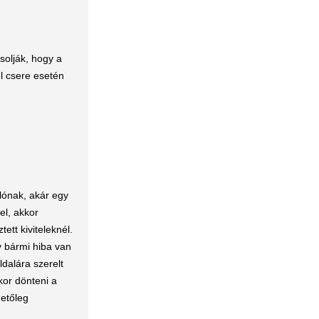
solják, hogy a
el csere esetén
lónak, akár egy
el, akkor
ett kiviteleknél.
y bármi hiba van
ldalára szerelt
or dönteni a
hetőleg