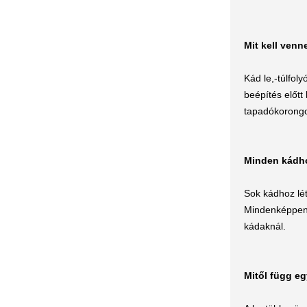
Mit kell ven
Kád le,-túlfol
beépítés előtt 
tapadókorong
Minden kádho
Sok kádhoz lé
Mindenképpen 
kádaknál.
Mitől függ eg