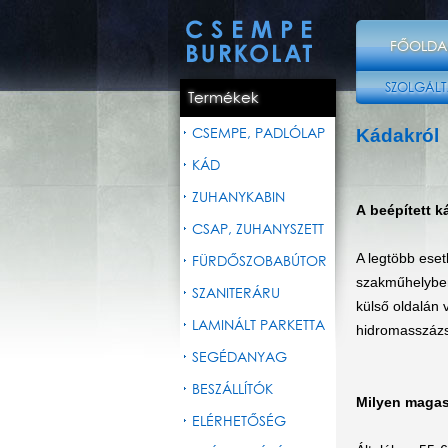
FŐOLDA
SZOLGÁLT
Termékek
CSEMPE, PADLÓLAP
Kádakról
KÁD
ZUHANYKABIN
A
beépített 
CSAP, ZUHANYSZETT
A legtöbb ese
FÜRDŐSZOBABÚTOR
szakműhelyben 
SZANITERÁRU
külső oldalán 
LAMINÁLT PARKETTA
hidromasszázs
SEGÉDANYAG
BESZÁLLÍTÓK
Milyen magasr
ELÉRHETŐSÉG