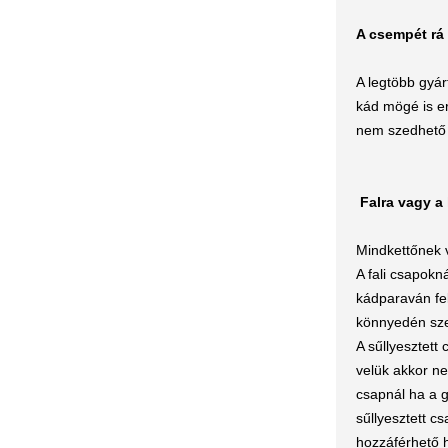
A csempét rá
A legtöbb gyár
kád mögé is er
nem szedhető k
Falra vagy a
Mindkettőnek 
A fali csapokn
kádparaván fel
könnyedén szer
A sűllyesztet
velük akkor ne
csapnál ha a 
sűllyesztett c
hozzáférhető h