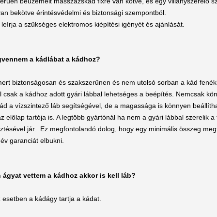
erűen beüzemelt masszázskád fixre van kötve, és egy villanyszerelő s
an bekötve érintésvédelmi és biztonsági szempontból.
leírja a szükséges elektromos kiépítési igényét és ajánlását.
egvennem a kádlábat a kádhoz?
 mert biztonságosan és szakszerűnen és nem utolsó sorban a kád fené
ül csak a kádhoz adott gyári lábbal lehetséges a beépítés. Nemcsak k
ád a vízszintező láb segítségével, de a magassága is könnyen beállíth
z előlap tartója is. A legtöbb gyártónál ha nem a gyári lábbal szerelik a
sztésével jár. Ez megfontolandó dolog, hogy egy minimális összeg meg
év garanciát elbukni.
n ágyat vettem a kádhoz akkor is kell láb?
esetben a kádágy tartja a kádat.