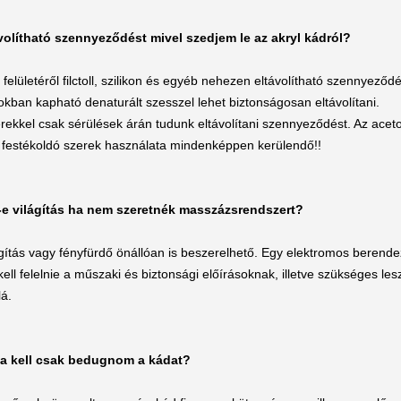
olítható szennyeződést mivel szedjem le az akryl kádról?
felületéről filctoll, szilikon és egyéb nehezen eltávolítható szennyeződé
tokban kapható denaturált szesszel lehet biztonságosan eltávolítani.
ekkel csak sérülések árán tudunk eltávolítani szennyeződést. Az aceton
b festékoldó szerek használata mindenképpen kerülendő!!
-e világítás ha nem szeretnék masszázsrendszert?
ilágítás vagy fényfürdő önállóan is beszerelhető. Egy elektromos berende
ll felelnie a műszaki és biztonsági előírásoknak, illetve szükséges le
lá.
a kell csak bedugnom a kádat?