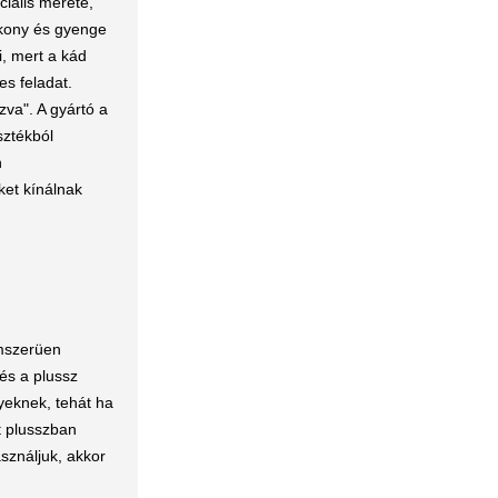
ciális mérete,
ékony és gyenge
, mert a kád
s feladat.
va". A gyártó a
sztékból
n
ket kínálnak
omszerüen
 és a plussz
yeknek, tehát ha
tt plusszban
sználjuk, akkor