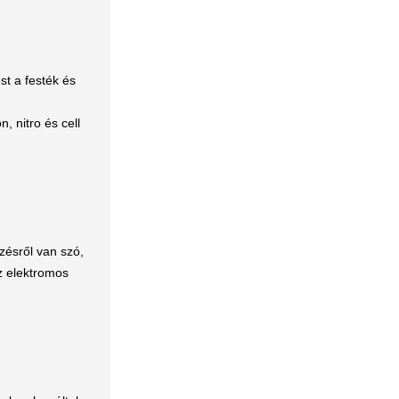
st a festék és
, nitro és cell
zésről van szó,
sz elektromos