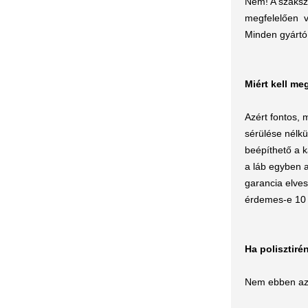
Nem! A szaksz
megfelelően v
Minden gyártó 
Miért kell m
Azért fontos,
sérülése nélk
beépíthető a k
a láb egyben a
garancia elve
érdemes-e 10 
Ha polisztiré
Nem ebben az 