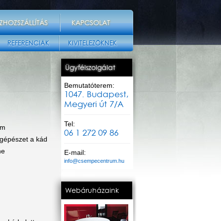
ZHOZSZÁLLÍTÁS
KAPCSOLAT
REFERENCIÁK
KIVITELEZŐKNEK
Ügyfélszolgálat
Bemutatóterem:
1047. Budapest,
Megyeri út 7/A
Tel:
em
06 1 272 09 86
 gépészet a kád
ne
E-mail:
info@csempecentrum.hu
Webáruházaink