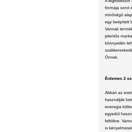
A legtöbbször 
formája sorol
minőségű alap
egy beépített 
Vannak terméke
jelentős marke
könnyedén leh
szakkereskedé
Önnek.
Érdemes 2 s
Abban az eset
használják ket
eneregia költs
egyedül haszná
feltöltve. Van
is kényelmese