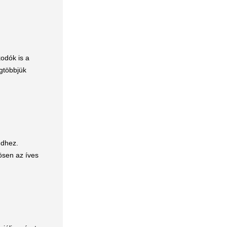
kodók is a
egtöbbjük
ndhez.
ösen az íves