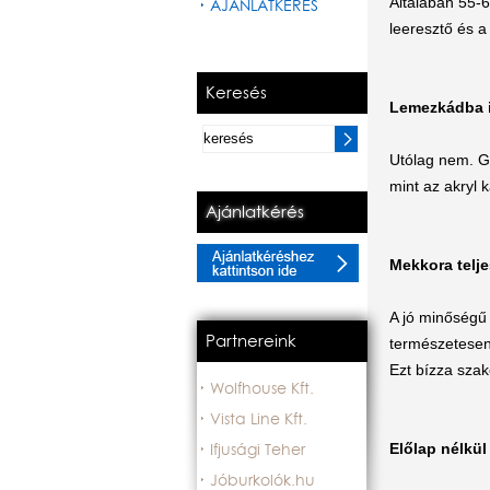
Általában 55-6
AJÁNLATKÉRÉS
leeresztő és a
Keresés
Lemezkádba i
Utólag nem. G
mint az akryl 
Ajánlatkérés
Mekkora telj
A jó minőségű 
Partnereink
természetesen
Ezt bízza sza
Wolfhouse Kft.
Vista Line Kft.
Előlap nélkü
Ifjusági Teher
Jóburkolók.hu