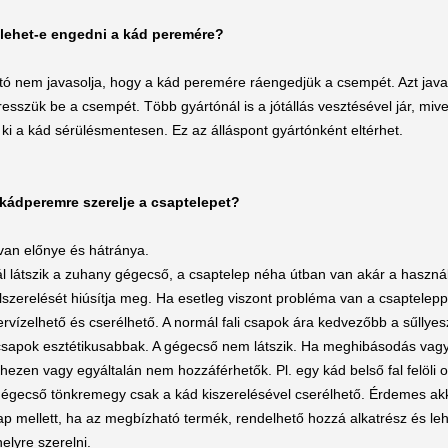
 lehet-e engedni a kád peremére?
tó nem javasolja, hogy a kád peremére ráengedjük a csempét. Azt java
esszük be a csempét. Több gyártónál is a jótállás vesztésével jár, miv
i a kád sérülésmentesen. Ez az álláspont gyártónként eltérhet.
 kádperemre szerelje a csaptelepet?
van előnye és hátránya.
ál látszik a zuhany gégecső, a csaptelep néha útban van akár a haszná
szerelését hiúsítja meg. Ha esetleg viszont probléma van a csaptelepp
vízelhető és cserélhető. A normál fali csapok ára kedvezőbb a sűllyeszt
t csapok esztétikusabbak. A gégecső nem látszik. Ha meghibásodás vag
hezen vagy egyáltalán nem hozzáférhetők. Pl. egy kád belső fal felöli o
gégecső tönkremegy csak a kád kiszerelésével cserélhető. Érdemes akk
sap mellett, ha az megbízható termék, rendelhető hozzá alkatrész és le
elyre szerelni.