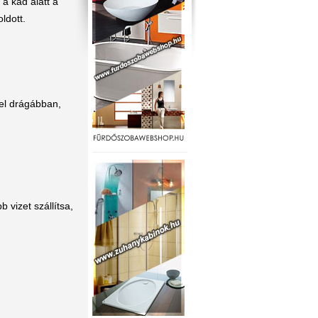
a kád alatt a
ldott.
el drágábban,
 vizet szállítsa,